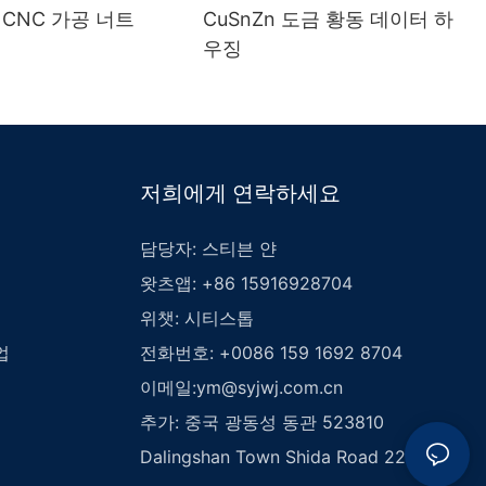
 CNC 가공 너트
CuSnZn 도금 황동 데이터 하
우징
저희에게 연락하세요
담당자: 스티븐 얀
왓츠앱: +86 15916928704
위챗: 시티스톱
업
전화번호: +0086 159 1692 8704
이메일:
ym@syjwj.com.cn
추가: 중국 광동성 동관 523810
Dalingshan Town Shida Road 226호