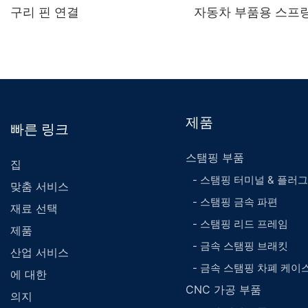
구리 핀 연결
자동차 부품용 스프
제품
빠른 링크
스탬핑 부품
집
- 스탬핑 터미널 & 플러그
맞춤 서비스
- 스탬핑 금속 파편
재료 선택
- 스탬핑 리드 프레임
제품
- 금속 스탬핑 브래킷
산업 서비스
- 금속 스탬핑 차폐 케이
에 대한
CNC 가공 부품
의지