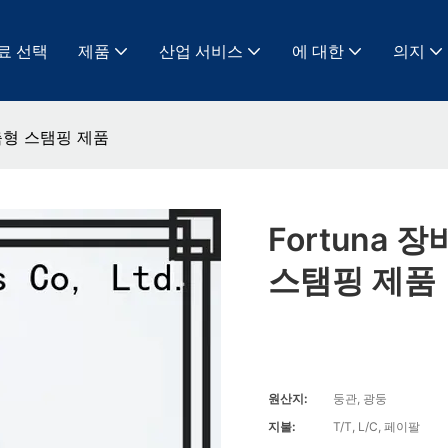
료 선택
제품
산업 서비스
에 대한
의지
맞춤형 스탬핑 제품
Fortuna
스탬핑 제품
원산지:
둥관, 광둥
지불:
T/T, L/C, 페이팔