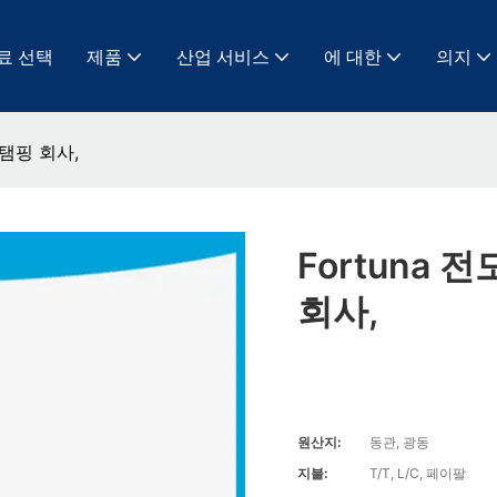
료 선택
제품
산업 서비스
에 대한
의지
스탬핑 회사,
Fortuna
회사,
원산지:
동관, 광동
지불:
T/T, L/C, 페이팔