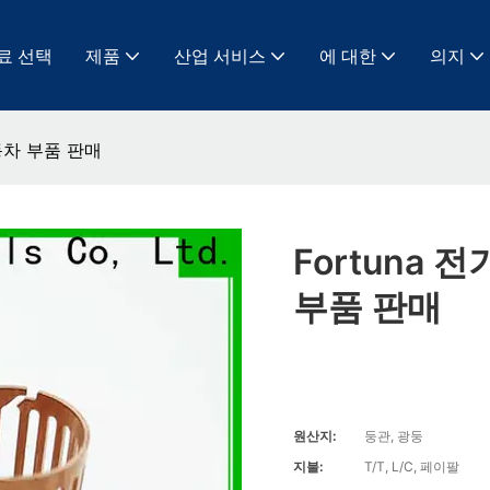
료 선택
제품
산업 서비스
에 대한
의지
동차 부품 판매
Fortuna
부품 판매
원산지:
둥관, 광둥
지불:
T/T, L/C, 페이팔