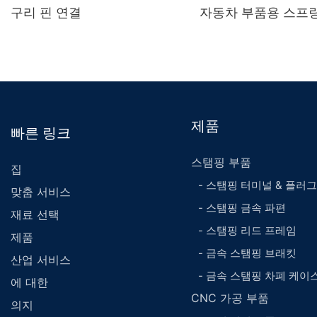
구리 핀 연결
자동차 부품용 스프
제품
빠른 링크
스탬핑 부품
집
- 스탬핑 터미널 & 플러그
맞춤 서비스
- 스탬핑 금속 파편
재료 선택
- 스탬핑 리드 프레임
제품
- 금속 스탬핑 브래킷
산업 서비스
- 금속 스탬핑 차폐 케이
에 대한
CNC 가공 부품
의지