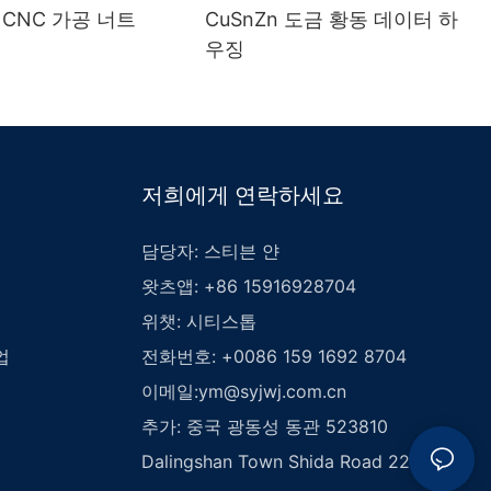
 CNC 가공 너트
CuSnZn 도금 황동 데이터 하
우징
저희에게 연락하세요
담당자: 스티븐 얀
왓츠앱: +86 15916928704
위챗: 시티스톱
업
전화번호: +0086 159 1692 8704
이메일:
ym@syjwj.com.cn
추가: 중국 광동성 동관 523810
Dalingshan Town Shida Road 226호