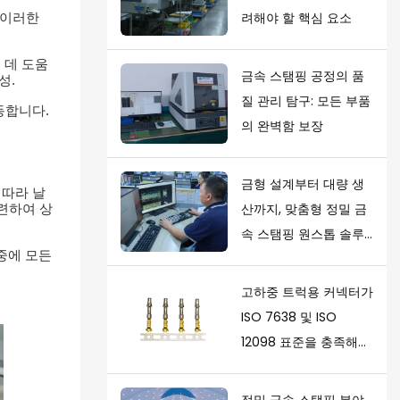
려해야 할 핵심 요소
. 이러한
 데 도움
금속 스탬핑 공정의 품
성.
질 관리 탐구: 모든 부품
동합니다.
의 완벽함 보장
금형 설계부터 대량 생
따라 날
산까지, 맞춤형 정밀 금
련하여 상
속 스탬핑 원스톱 솔루
중에 모든
션을 제공합니다.
고하중 트럭용 커넥터가
ISO 7638 및 ISO
12098 표준을 충족해야
하는 이유
정밀 금속 스탬핑 분야